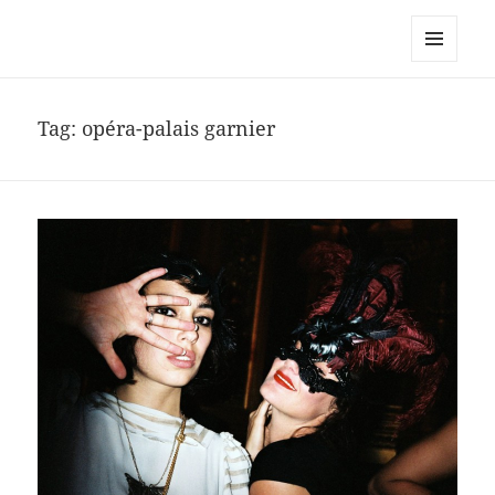
noa avishag schnall
MENU
AND
WIDGETS
Tag:
opéra-palais garnier