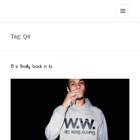
noa avishag schnall
MENU
AND
WIDGETS
Tag:
Q4