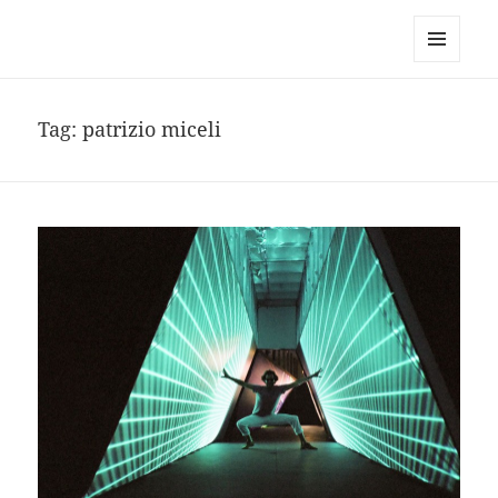
noa avishag schnall
MENU
AND
WIDGETS
Tag:
patrizio miceli