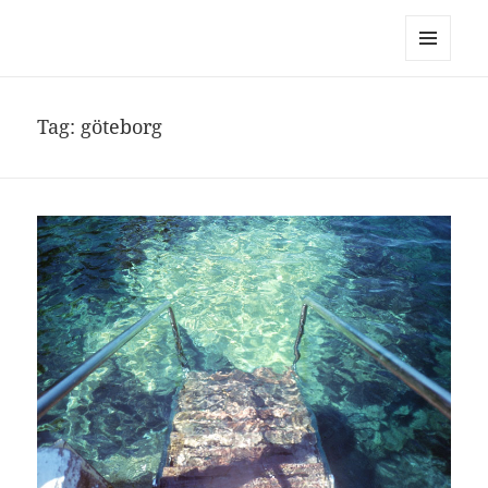
noa avishag schnall
MENU
AND
WIDGETS
Tag:
göteborg