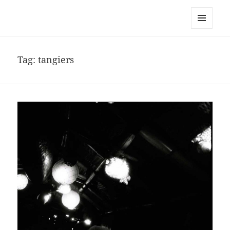
noa avishag schnall
MENU
AND
WIDGETS
Tag:
tangiers