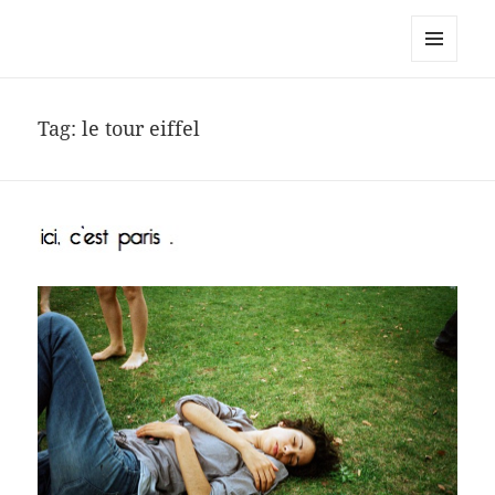
noa avishag schnall
MENU
AND
WIDGETS
Tag:
le tour eiffel