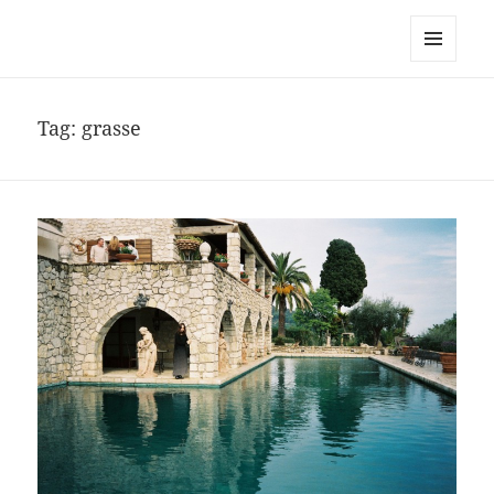
noa avishag schnall
MENU
AND
WIDGETS
Tag:
grasse