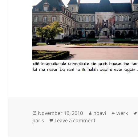
Posted
Author
Categori
November 10, 2010
noavi
werk
on
on
paris
Leave a comment