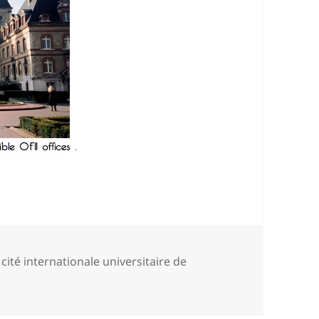
es
Tags
cité internationale universitaire de